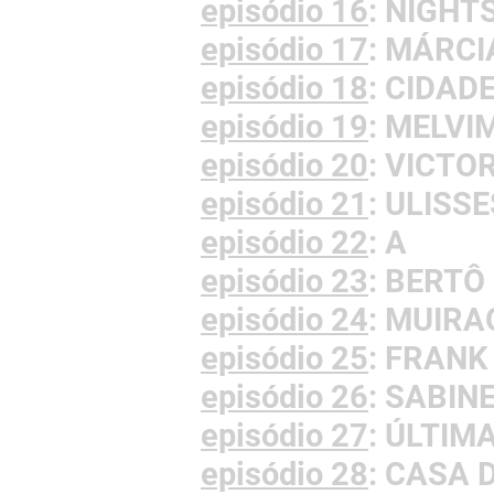
episódio 16
: NIGHT
episódio 17
: MÁRCI
episódio 18
: CIDAD
episódio 19
: MELVI
episódio 20
: VICTO
episódio 21
: ULISSE
episódio 22
: A
episódio 23
: BERTÔ
episódio 24
: MUIRA
episódio 25
: FRANK
episódio 26
: SABIN
episódio 27
: ÚLTIM
episódio 28
: CASA 