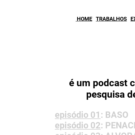
HOME
TRABALHOS
E
é um podcast c
pesquisa
d
episódio 01
: BASO
episódio 02
: PENAC