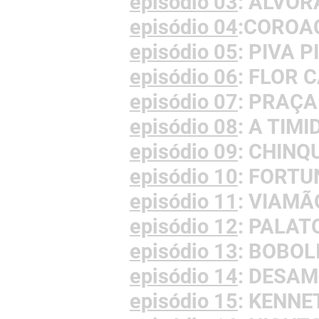
episódio 03
: ALVOR
episódio 04
:COROA
episódio 05
: PIVA P
episódio 06
: FLOR 
episódio 07
: PRAÇA
episódio 08
: A TIM
episódio 09
: CHINQ
episódio 10
: FORT
episódio 11
: VIAMÃ
episódio 12
: PALAT
episódio 13
: BOBOL
episódio 14
: DESA
episódio 15
: KENNE