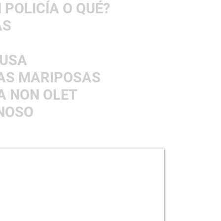
N POLICÍA O QUÉ?
AS
EUSA
 AS MARIPOSAS
IA NON OLET
INOSO