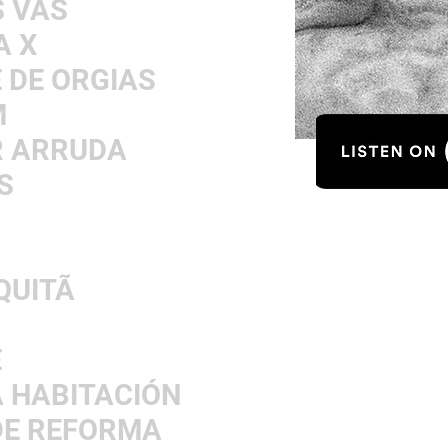
S VÃS
A X
E DE ORGIAS
M
R ARRUDA
S
QUITÃ
E
A HABITACIÓN
DE REFORMA