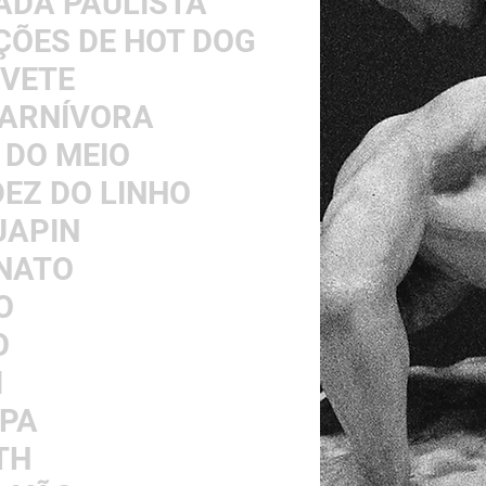
ADA PAULISTA
ÇÕES DE HOT DOG
IVETE
CARNÍVORA
 DO MEIO
IDEZ DO LINHO
UAPIN
UNATO
O
O
I
MPA
TH