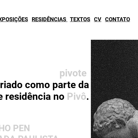
XPOSIÇÕES
RESIDÊNCIAS
TEXTOS
CV
CONTATO
pivote
riado como parte da
e residência no
Pivô
.
HO PEN