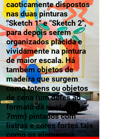
caoticamente dispostos
nas duas pinturas
"Sketch 1" e "Sketch 2",
para depois serem
organizados plácida e
vividamente na pintura
de maior escala. Há
também objetos de
madeira que surgem
como totens ou objetos
de cena (um deles ao
formato da rivolvita de
7mm) pintados com
listras e cores fortes tais
como os elementos