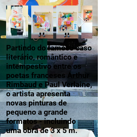
Partindo do famoso caso
literário, romântico e
intempestivo entre os
poetas franceses Arthur
Rimbaud e Paul Verlaine,
o artista apresenta
novas pinturas de
pequeno a grande
formatos - incluindo
uma obra de 3 x 5 m.