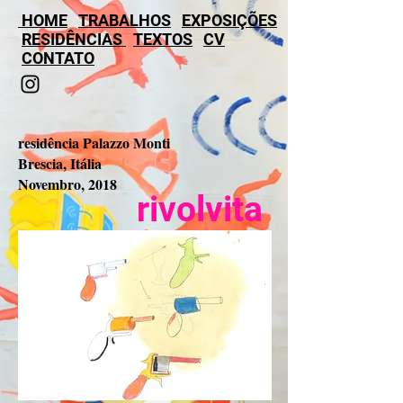
HOME
TRABALHOS
EXPOSIÇÕES
RESIDÊNCIAS
TEXTOS
CV
CONTATO
residência Palazzo Monti
Brescia, Itália
Novembro, 2018
rivolvita