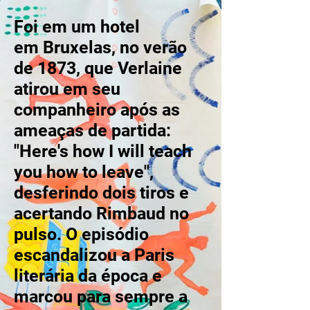
Foi em um hotel
em Bruxelas, no verão
de 1873, que Verlaine
atirou em seu
companheiro após as
ameaças de partida:
"Here's how I will teach
you how to leave",
desferindo dois tiros e
acertando Rimbaud no
pulso. O episódio
escandalizou a Paris
literária da época e
marcou para sempre a