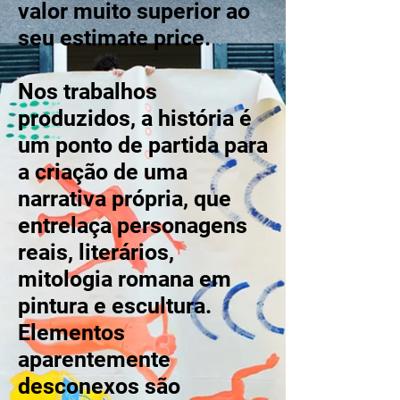
valor muito superior ao
seu estimate price.
Nos trabalhos
produzidos, a história é
um ponto de partida para
a criação de uma
narrativa própria, que
entrelaça personagens
reais, literários,
mitologia romana em
pintura e escultura.
Elementos
aparentemente
desconexos são