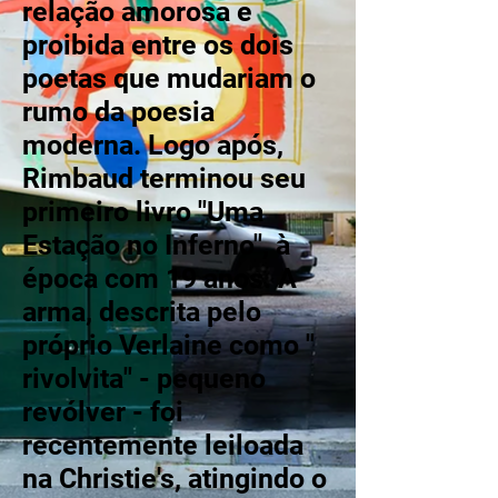
relação amorosa e
proibida entre os dois
poetas que mudariam o
rumo da poesia
moderna. Logo após,
Rimbaud terminou seu
primeiro livro "Uma
Estação no Inferno", à
época com 19 anos. A
arma, descrita pelo
próprio Verlaine como "
rivolvita" - pequeno
revólver - foi
recentemente leiloada
na Christie's, atingindo o