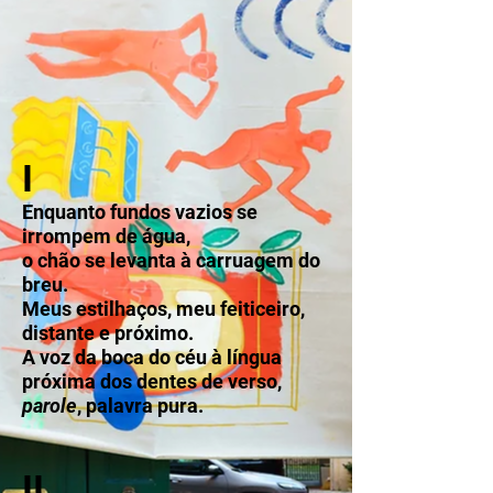
I
Enquanto fundos vazios se
irrompem de água,
o chão se levanta à carruagem do
breu.
Meus estilhaços, meu feiticeiro,
distante e próximo.
A voz da boca do céu à língua
próxima dos dentes de verso,
parole
, palavra pura.
II