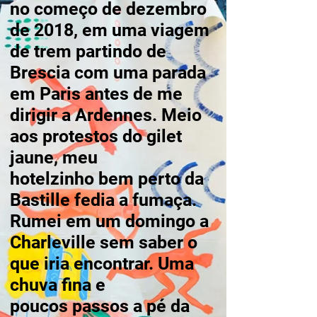
no começo de dezembro
de 2018, em uma viagem
de trem partindo de
Brescia com uma parada
em Paris antes de me
dirigir a Ardennes. Meio
aos protestos do gilet
jaune, meu
hotelzinho bem perto da
Bastille fedia a fumaça.
Rumei em um domingo a
Charleville sem saber o
que iria encontrar. Uma
chuva fina e
poucos passos a pé da