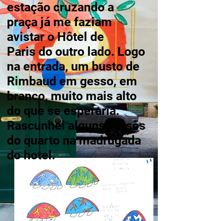
estação cruzando a
praça já me faziam
avistar o Hôtel de
Paris do outro lado.
Logo
na entrada, um busto de
Rimbaud em gesso, em
branco, muito mais alto
do que se esperaria.
Rascunhei alguns versos
do quarto na madrugada
do hotel.