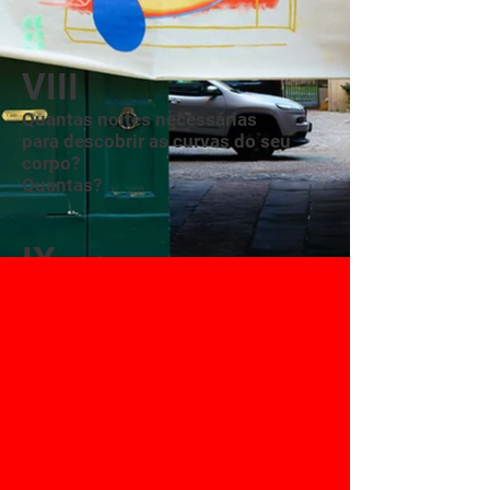
VIII
Quantas noites necessárias
para descobrir as curvas do seu
corpo?
Quantas?
IX
Esta cidade de ladrões
não me fará perder os tesouros.
Penso em te visitar uma última vez
antes do trem partir
às 10h46 para Paris.