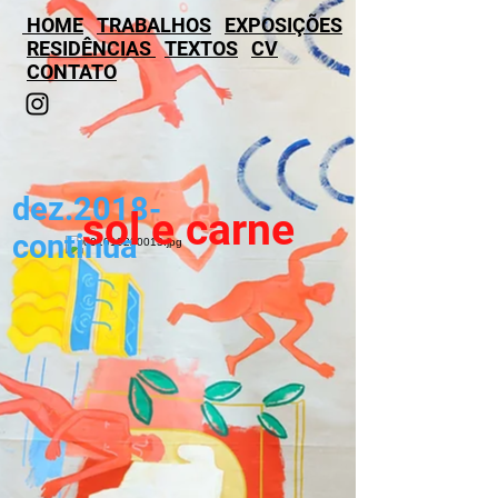
HOME
TRABALHOS
EXPOSIÇÕES
RESIDÊNCIAS
TEXTOS
CV
CONTATO
dez.2018-
sol e carne
continua